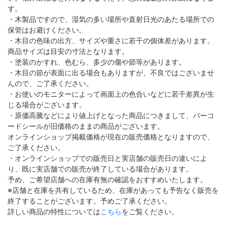
す。
・木製品ですので、湿気の多い場所や直射日光のあたる場所での
保管はお避けください。
・木目の色味の出方、サイズや重さに若干の個体差があります。
商品サイズは目安の寸法となります。
・塗装のかすれ、色むら、多少の傷や節等があります。
・木目の節が表面に出る場合もありますが、不良ではございませ
んので、ご了承ください。
・お使いのモニターによって画面上の色合いなどに若干差異が生
じる場合がございます。
・原価高騰などにより値上げとなった商品につきまして、バーコ
ードシールが旧価格のままの商品がございます。
オンラインショップ掲載価格が現在の販売価格となりますので、
ご了承ください。
・オンラインショップでの販売日と実店舗の販売日の違いによ
り、既に実店舗での販売が終了している場合があります。
予め、ご希望店舗への在庫有無の確認をおすすめいたします。
※店舗と在庫を共有しているため、在庫があっても予告なく販売を
終了することがございます。予めご了承ください。
詳しい商品の特性については
こちら
をご覧ください。