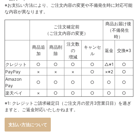
※お支払い方法により、ご注文内容の変更や不備発生時に対応可能
な内容が異なります。
商品お届け後
ご注文確定前
（不備発生
（ご注文内容の変更）
時）
注文数
商品追
商品削
キャンセ
の
返金
交換※3
加
除
ル
増減
クレジット
○
○
○
○
△※1
○
PayPay
×
×
×
○
×※2
○
Amazon
○
○
○
○
○
○
Pay
楽天ペイ
×
○
○
○
○
○
※1: クレジットご請求確定日（ご注文月の翌月3営業日目）を過ぎ
ますと、ご返金対応いたしかねます。
支払い方法について