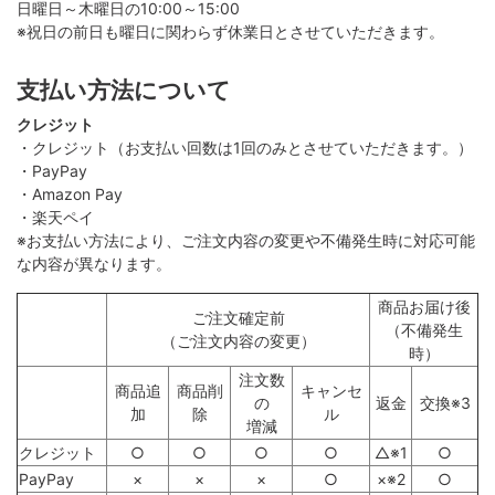
日曜日～木曜日の10:00～15:00
※祝日の前日も曜日に関わらず休業日とさせていただきます。
支払い方法について
クレジット
・クレジット（お支払い回数は1回のみとさせていただきます。）
・PayPay
・Amazon Pay
・楽天ペイ
※お支払い方法により、ご注文内容の変更や不備発生時に対応可能
な内容が異なります。
商品お届け後
ご注文確定前
（不備発生
（ご注文内容の変更）
時）
注文数
商品追
商品削
キャンセ
の
返金
交換※3
加
除
ル
増減
クレジット
○
○
○
○
△※1
○
PayPay
×
×
×
○
×※2
○