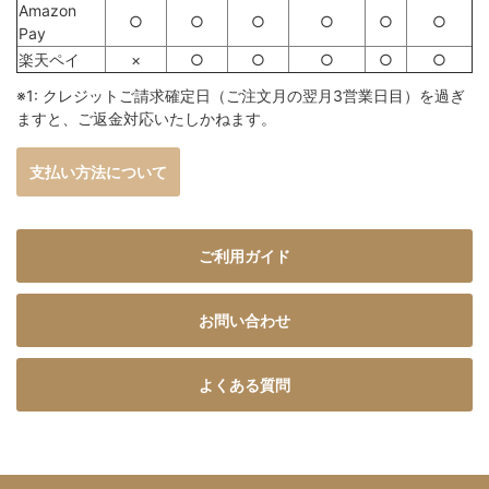
Amazon
○
○
○
○
○
○
Pay
楽天ペイ
×
○
○
○
○
○
※1: クレジットご請求確定日（ご注文月の翌月3営業日目）を過ぎ
ますと、ご返金対応いたしかねます。
支払い方法について
ご利用ガイド
お問い合わせ
よくある質問