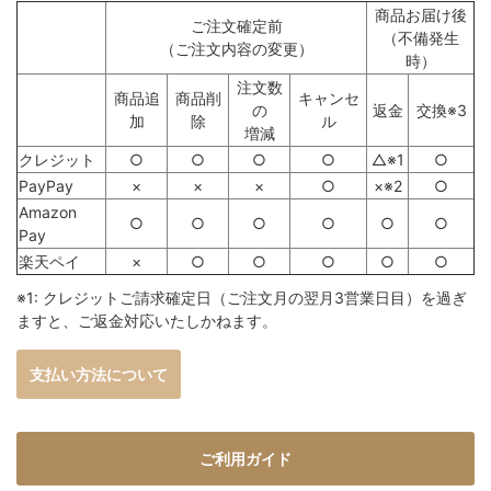
商品お届け後
ご注文確定前
（不備発生
（ご注文内容の変更）
時）
注文数
商品追
商品削
キャンセ
の
返金
交換※3
加
除
ル
増減
クレジット
○
○
○
○
△※1
○
PayPay
×
×
×
○
×※2
○
Amazon
○
○
○
○
○
○
Pay
楽天ペイ
×
○
○
○
○
○
※1: クレジットご請求確定日（ご注文月の翌月3営業日目）を過ぎ
ますと、ご返金対応いたしかねます。
支払い方法について
ご利用ガイド