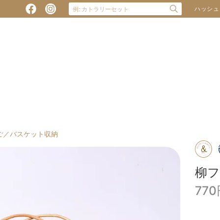
ハッシュ
ご／バスケット収納
柳
77