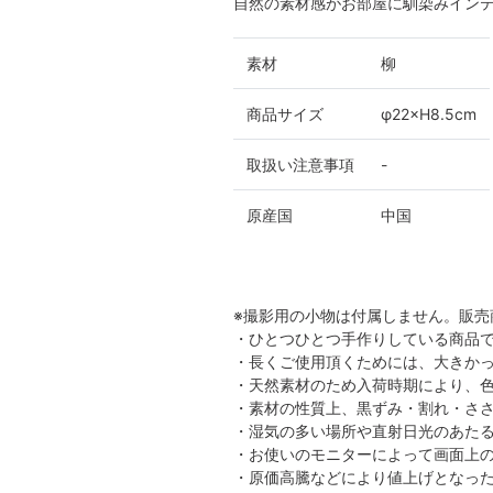
自然の素材感がお部屋に馴染みイン
素材
柳
商品サイズ
φ22×H8.5cm
取扱い注意事項
-
原産国
中国
※撮影用の小物は付属しません。販売
・ひとつひとつ手作りしている商品
・長くご使用頂くためには、大きか
・天然素材のため入荷時期により、
・素材の性質上、黒ずみ・割れ・さ
・湿気の多い場所や直射日光のあた
・お使いのモニターによって画面上
・原価高騰などにより値上げとなっ