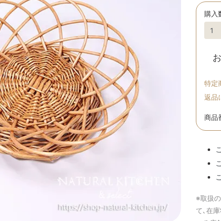
購入
特定
返品
商品番
※取扱
て､在