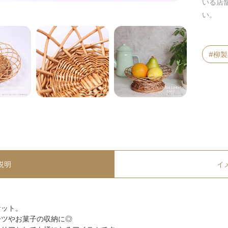
いる店
い。
#柳
説明
イ
ケット。
ーツやお菓子の収納に◎