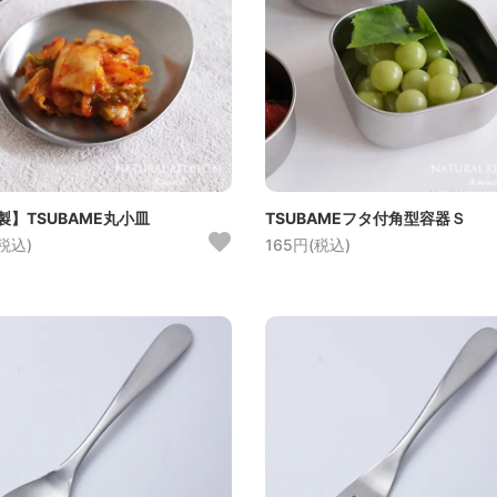
製】TSUBAME丸小皿
TSUBAMEフタ付角型容器Ｓ
(税込)
165円(税込)