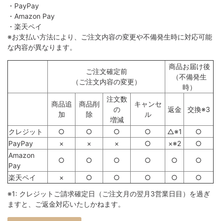
・PayPay
・Amazon Pay
・楽天ペイ
※お支払い方法により、ご注文内容の変更や不備発生時に対応可能
な内容が異なります。
商品お届け後
ご注文確定前
（不備発生
（ご注文内容の変更）
時）
注文数
商品追
商品削
キャンセ
の
返金
交換※3
加
除
ル
増減
クレジット
○
○
○
○
△※1
○
PayPay
×
×
×
○
×※2
○
Amazon
○
○
○
○
○
○
Pay
楽天ペイ
×
○
○
○
○
○
※1: クレジットご請求確定日（ご注文月の翌月3営業日目）を過ぎ
ますと、ご返金対応いたしかねます。