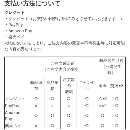
支払い方法について
クレジット
・クレジット（お支払い回数は1回のみとさせていただきます。）
・PayPay
・Amazon Pay
・楽天ペイ
※お支払い方法により、ご注文内容の変更や不備発生時に対応可能
な内容が異なります。
商品お届け後
ご注文確定前
（不備発生
（ご注文内容の変更）
時）
注文数
商品追
商品削
キャンセ
の
返金
交換※3
加
除
ル
増減
クレジット
○
○
○
○
△※1
○
PayPay
×
×
×
○
×※2
○
Amazon
○
○
○
○
○
○
Pay
楽天ペイ
×
○
○
○
○
○