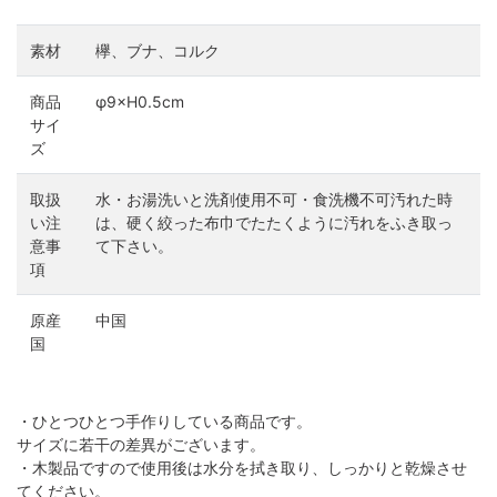
素材
欅、ブナ、コルク
商品
φ9×H0.5cm
サイ
ズ
取扱
水・お湯洗いと洗剤使用不可・食洗機不可汚れた時
い注
は、硬く絞った布巾でたたくように汚れをふき取っ
意事
て下さい。
項
原産
中国
国
・ひとつひとつ手作りしている商品です。
サイズに若干の差異がございます。
・木製品ですので使用後は水分を拭き取り、しっかりと乾燥させ
てください。