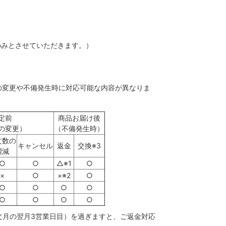
のみとさせていただきます。）
の変更や不備発生時に対応可能な内容が異なりま
定前
商品お届け後
の変更）
（不備発生時）
文数の
キャンセル
返金
交換※3
増減
○
○
△※1
○
×
○
×※2
○
○
○
○
○
○
○
○
○
注文月の翌月3営業日目）を過ぎますと、ご返金対応