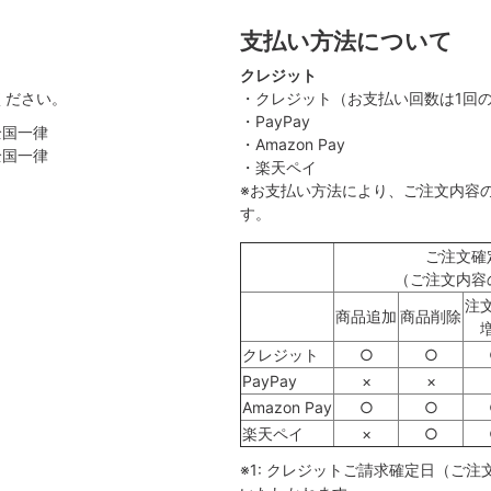
支払い方法について
クレジット
ください。
・クレジット（お支払い回数は1回
・PayPay
全国一律
・Amazon Pay
全国一律
・楽天ペイ
）
※お支払い方法により、ご注文内容
す。
ご注文確
（ご注文内容
注
商品追加
商品削除
クレジット
○
○
PayPay
×
×
Amazon Pay
○
○
楽天ペイ
×
○
※1: クレジットご請求確定日（ご