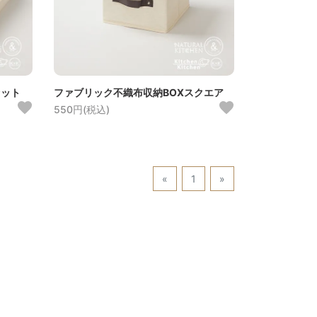
セット
ファブリック不織布収納BOXスクエア
550円(税込)
«
1
»