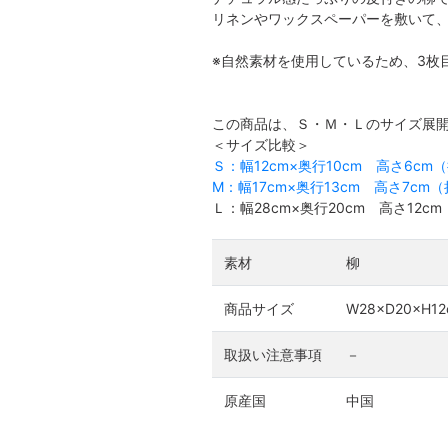
リネンやワックスペーパーを敷いて
※自然素材を使用しているため、3枚
この商品は、Ｓ・Ｍ・Ｌのサイズ展
＜サイズ比較＞
Ｓ：幅12cm×奥行10cm 高さ6cm
M：幅17cm×奥行13cm 高さ7cm
Ｌ：幅28cm×奥行20cm 高さ12c
素材
柳
商品サイズ
W28×D20×H1
取扱い注意事項
－
原産国
中国