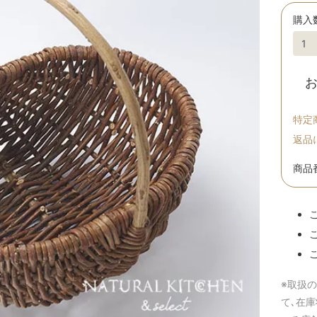
購入
特定
返品
商品番
※取扱
て､在