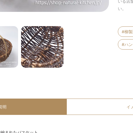
いる店
い。
#柳
#ハ
説明
イ
で編まれたバスケット。