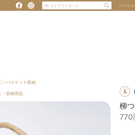
ハッシュ
ご／バスケット収納
ご・収納用品
柳
77