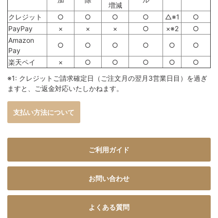
増減
クレジット
○
○
○
○
△※1
○
PayPay
×
×
×
○
×※2
○
Amazon
○
○
○
○
○
○
Pay
楽天ペイ
×
○
○
○
○
○
※1: クレジットご請求確定日（ご注文月の翌月3営業日目）を過ぎ
ますと、ご返金対応いたしかねます。
支払い方法について
ご利用ガイド
お問い合わせ
よくある質問