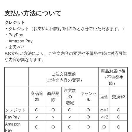
支払い方法について
クレジット
・クレジット（お支払い回数は1回のみとさせていただきます。）
・PayPay
・Amazon Pay
・楽天ペイ
※お支払い方法により、ご注文内容の変更や不備発生時に対応可能
な内容が異なります。
商品お届け後
ご注文確定前
（不備発生
（ご注文内容の変更）
時）
注文数
商品追
商品削
キャンセ
の
返金
交換※3
加
除
ル
増減
クレジット
○
○
○
○
△※1
○
PayPay
×
×
×
○
×※2
○
Amazon
○
○
○
○
○
○
Pay