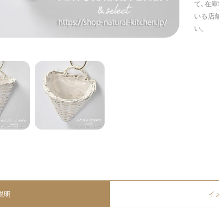
て､在
いる店
い。
説明
イ