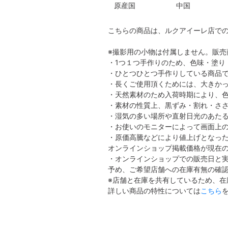
原産国
中国
こちらの商品は、ルクアイーレ店で
※撮影用の小物は付属しません。販売
・1つ１つ手作りのため、色味・塗り
・ひとつひとつ手作りしている商品
・長くご使用頂くためには、大きか
・天然素材のため入荷時期により、
・素材の性質上、黒ずみ・割れ・さ
・湿気の多い場所や直射日光のあた
・お使いのモニターによって画面上
・原価高騰などにより値上げとなっ
オンラインショップ掲載価格が現在
・オンラインショップでの販売日と
予め、ご希望店舗への在庫有無の確
※店舗と在庫を共有しているため、
詳しい商品の特性については
こちら