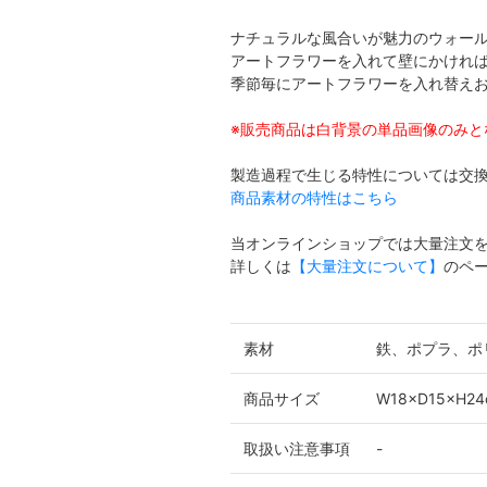
ナチュラルな風合いが魅力のウォー
アートフラワーを入れて壁にかけれ
季節毎にアートフラワーを入れ替え
※販売商品は白背景の単品画像のみと
製造過程で生じる特性については交
商品素材の特性はこちら
当オンラインショップでは大量注文
詳しくは
【大量注文について】
のペ
素材
鉄、ポプラ、ポ
商品サイズ
W18×D15×H24
取扱い注意事項
-