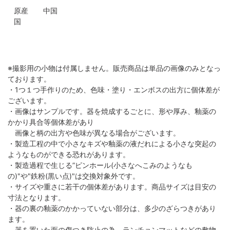
原産
中国
国
※撮影用の小物は付属しません。販売商品は単品の画像のみとなっ
ております。
・1つ１つ手作りのため、色味・塗り・エンボスの出方に個体差が
ございます。
・画像はサンプルです。器を焼成するごとに、形や厚み、釉薬の
かかり具合等個体差があり
画像と柄の出方や色味が異なる場合がございます。
・製造工程の中で小さなキズや釉薬の液だれによる小さな突起の
ようなものができる恐れがあります。
・製造過程で生じる”ピンホール(小さなへこみのようなも
の)"や"鉄粉(黒い点)"は交換対象外です。
・サイズや重さに若干の個体差があります。商品サイズは目安の
寸法となります。
・器の裏の釉薬のかかっていない部分は、多少のざらつきがあり
ます。
器を置いた面の傷つき防止の為、ランチョンマットなどの敷物