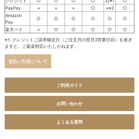
クレジット
○
○
○
○
△※1
○
PayPay
×
×
×
○
×※2
○
Amazon
○
○
○
○
○
○
Pay
楽天ペイ
×
○
○
○
○
○
※1: クレジットご請求確定日（ご注文月の翌月3営業日目）を過ぎ
ますと、ご返金対応いたしかねます。
支払い方法について
ご利用ガイド
お問い合わせ
よくある質問