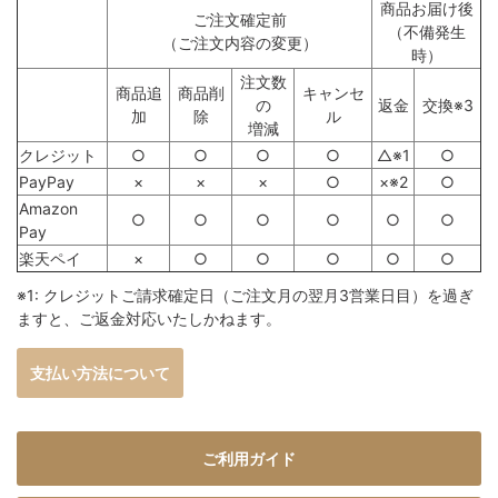
商品お届け後
ご注文確定前
（不備発生
（ご注文内容の変更）
時）
注文数
商品追
商品削
キャンセ
の
返金
交換※3
加
除
ル
増減
クレジット
○
○
○
○
△※1
○
PayPay
×
×
×
○
×※2
○
Amazon
○
○
○
○
○
○
Pay
楽天ペイ
×
○
○
○
○
○
※1: クレジットご請求確定日（ご注文月の翌月3営業日目）を過ぎ
ますと、ご返金対応いたしかねます。
支払い方法について
ご利用ガイド