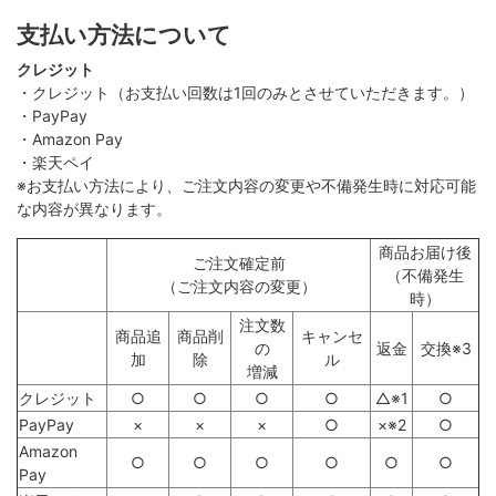
支払い方法について
クレジット
・クレジット（お支払い回数は1回のみとさせていただきます。）
・PayPay
・Amazon Pay
・楽天ペイ
※お支払い方法により、ご注文内容の変更や不備発生時に対応可能
な内容が異なります。
商品お届け後
ご注文確定前
（不備発生
（ご注文内容の変更）
時）
注文数
商品追
商品削
キャンセ
の
返金
交換※3
加
除
ル
増減
クレジット
○
○
○
○
△※1
○
PayPay
×
×
×
○
×※2
○
Amazon
○
○
○
○
○
○
Pay