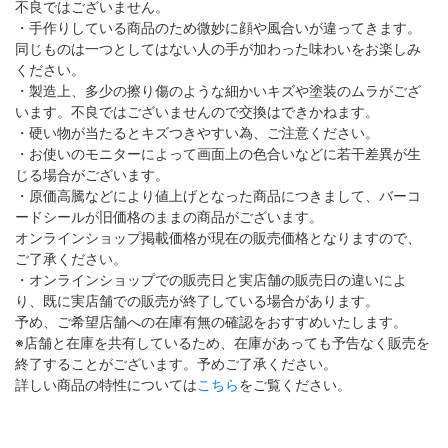
不良ではございません。
・手作りしている商品のため微妙に顔や風合いが違ってきます。
同じものは一つとしてはない人の手が加わった味わいをお楽しみ
ください。
・製造上、多少の擦り傷のような細かいキズや塗装のムラがござ
います。不良ではございませんので交換はできかねます。
・硬い物が当たるとキズつきやすい為、ご注意ください。
・お使いのモニターによって画面上の色合いなどに若干差異が生
じる場合がございます。
・原価高騰などにより値上げとなった商品につきまして、バーコ
ードシールが旧価格のままの商品がございます。
オンラインショップ掲載価格が現在の販売価格となりますので、
ご了承ください。
・オンラインショップでの販売日と実店舗の販売日の違いによ
り、既に実店舗での販売が終了している場合があります。
予め、ご希望店舗への在庫有無の確認をおすすめいたします。
※店舗と在庫を共有しているため、在庫があっても予告なく販売を
終了することがございます。予めご了承ください。
詳しい商品の特性については
こちら
をご覧ください。