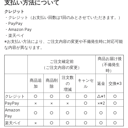
支払い方法について
クレジット
・クレジット（お支払い回数は1回のみとさせていただきます。）
・PayPay
・Amazon Pay
・楽天ペイ
※お支払い方法により、ご注文内容の変更や不備発生時に対応可能
な内容が異なります。
商品お届け後
ご注文確定前
（不備発生
（ご注文内容の変更）
時）
注文数
商品追
商品削
キャンセ
の
返金
交換※3
加
除
ル
増減
クレジット
○
○
○
○
△※1
○
PayPay
×
×
×
○
×※2
○
Amazon
○
○
○
○
○
○
Pay
楽天ペイ
×
○
○
○
○
○