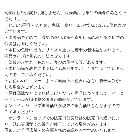
※撮影用の小物は付属しません。販売商品は単品の画像のみとなっ
ております。
・1つ１つ手作りのため、色味・塗り・エンボスの出方に個体差が
ございます。
・木製品ですので、湿気の多い場所や直射日光のあたる場所での
保管はお避けください。
・木目の色味の出方、サイズや重さに若干の個体差があります。
商品サイズは目安の寸法となります。
・塗装のかすれ、色むら、多少の傷や節等があります。
・木目の節が表面に出る場合もありますが、不良ではございませ
んので、ご了承ください。
・お使いのモニターによって画面上の色合いなどに若干差異が生
じる場合がございます。
・原価高騰などにより値上げとなった商品につきまして、バーコ
ードシールが旧価格のままの商品がございます。
オンラインショップ掲載価格が現在の販売価格となりますので、
ご了承ください。
・オンラインショップでの販売日と実店舗の販売日の違いによ
り、既に実店舗での販売が終了している場合があります。
予め、ご希望店舗への在庫有無の確認をおすすめいたします。