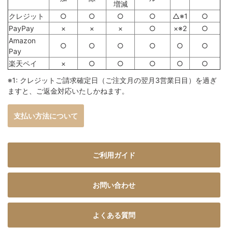
増減
クレジット
○
○
○
○
△※1
○
PayPay
×
×
×
○
×※2
○
Amazon
○
○
○
○
○
○
Pay
楽天ペイ
×
○
○
○
○
○
※1: クレジットご請求確定日（ご注文月の翌月3営業日目）を過ぎ
ますと、ご返金対応いたしかねます。
支払い方法について
ご利用ガイド
お問い合わせ
よくある質問