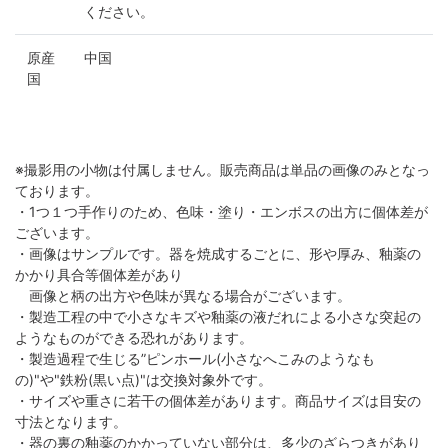
ください。
原産
中国
国
※撮影用の小物は付属しません。販売商品は単品の画像のみとなっ
ております。
・1つ１つ手作りのため、色味・塗り・エンボスの出方に個体差が
ございます。
・画像はサンプルです。器を焼成するごとに、形や厚み、釉薬の
かかり具合等個体差があり
画像と柄の出方や色味が異なる場合がございます。
・製造工程の中で小さなキズや釉薬の液だれによる小さな突起の
ようなものができる恐れがあります。
・製造過程で生じる”ピンホール(小さなへこみのようなも
の)"や"鉄粉(黒い点)"は交換対象外です。
・サイズや重さに若干の個体差があります。商品サイズは目安の
寸法となります。
・器の裏の釉薬のかかっていない部分は、多少のざらつきがあり