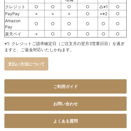
クレジット
○
○
○
○
△※1
○
PayPay
×
×
×
○
×※2
○
Amazon
○
○
○
○
○
○
Pay
楽天ペイ
×
○
○
○
○
○
※1: クレジットご請求確定日（ご注文月の翌月3営業日目）を過ぎ
ますと、ご返金対応いたしかねます。
支払い方法について
ご利用ガイド
お問い合わせ
よくある質問