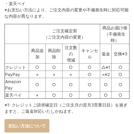
・楽天ペイ
※お支払い方法により、ご注文内容の変更や不備発生時に対応可能
な内容が異なります。
商品お届け後
ご注文確定前
（不備発生
（ご注文内容の変更）
時）
注文数
商品追
商品削
キャンセ
の
返金
交換※3
加
除
ル
増減
クレジット
○
○
○
○
△※1
○
PayPay
×
×
×
○
×※2
○
Amazon
○
○
○
○
○
○
Pay
楽天ペイ
×
○
○
○
○
○
※1: クレジットご請求確定日（ご注文月の翌月3営業日目）を過ぎ
ますと、ご返金対応いたしかねます。
支払い方法について