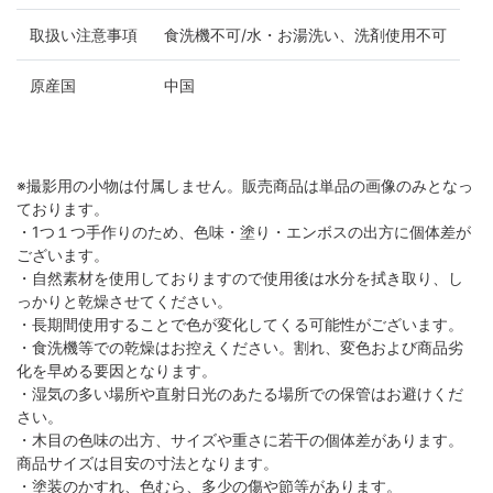
取扱い注意事項
食洗機不可/水・お湯洗い、洗剤使用不可
原産国
中国
※撮影用の小物は付属しません。販売商品は単品の画像のみとなっ
ております。
・1つ１つ手作りのため、色味・塗り・エンボスの出方に個体差が
ございます。
・自然素材を使用しておりますので使用後は水分を拭き取り、し
っかりと乾燥させてください。
・長期間使用することで色が変化してくる可能性がございます。
・食洗機等での乾燥はお控えください。割れ、変色および商品劣
化を早める要因となります。
・湿気の多い場所や直射日光のあたる場所での保管はお避けくだ
さい。
・木目の色味の出方、サイズや重さに若干の個体差があります。
商品サイズは目安の寸法となります。
・塗装のかすれ、色むら、多少の傷や節等があります。