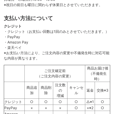
※祝日の前日も曜日に関わらず休業日とさせていただきます。
支払い方法について
クレジット
・クレジット（お支払い回数は1回のみとさせていただきます。）
・PayPay
・Amazon Pay
・楽天ペイ
※お支払い方法により、ご注文内容の変更や不備発生時に対応可能
な内容が異なります。
商品お届け後
ご注文確定前
（不備発生
（ご注文内容の変更）
時）
注文数
商品追
商品削
キャンセ
の
返金
交換※3
加
除
ル
増減
クレジット
○
○
○
○
△※1
○
PayPay
×
×
×
○
×※2
○
Amazon