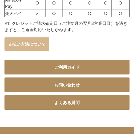
○
○
○
○
○
○
Pay
楽天ペイ
×
○
○
○
○
○
※1: クレジットご請求確定日（ご注文月の翌月3営業日目）を過ぎ
ますと、ご返金対応いたしかねます。
支払い方法について
ご利用ガイド
お問い合わせ
よくある質問