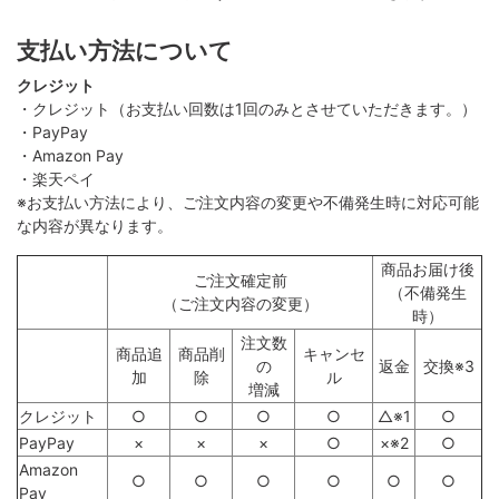
支払い方法について
クレジット
・クレジット（お支払い回数は1回のみとさせていただきます。）
・PayPay
・Amazon Pay
・楽天ペイ
※お支払い方法により、ご注文内容の変更や不備発生時に対応可能
な内容が異なります。
商品お届け後
ご注文確定前
（不備発生
（ご注文内容の変更）
時）
注文数
商品追
商品削
キャンセ
の
返金
交換※3
加
除
ル
増減
クレジット
○
○
○
○
△※1
○
PayPay
×
×
×
○
×※2
○
Amazon
○
○
○
○
○
○
Pay