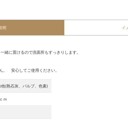
説明
イ
を一緒に置けるので洗面所もすっきりします。
ん。 安心してご使用ください。
の他(熟石灰、パルプ、色素)
8ｃｍ