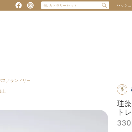
ハッシュ
バス／ランドリー
藻土
珪
ト
33