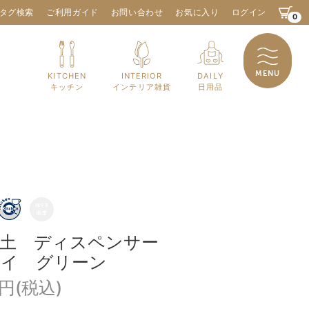
タグ検索
ご利用ガイド
お問い合わせ
お気に入り
ログイン
0
MENU
KITCHEN
INTERIOR
DAILY
キッチン
インテリア雑貨
日用品
藻土 ディスペンサー
レイ グリーン
0円(税込)