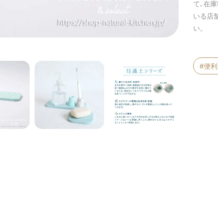
て､在
いる店
い。
#便