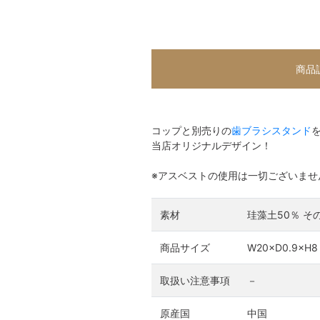
商品
コップと別売りの
歯ブラシスタンド
当店オリジナルデザイン！
※アスベストの使用は一切ございませ
素材
珪藻土50％ そ
商品サイズ
W20×D0.9×H
取扱い注意事項
－
原産国
中国