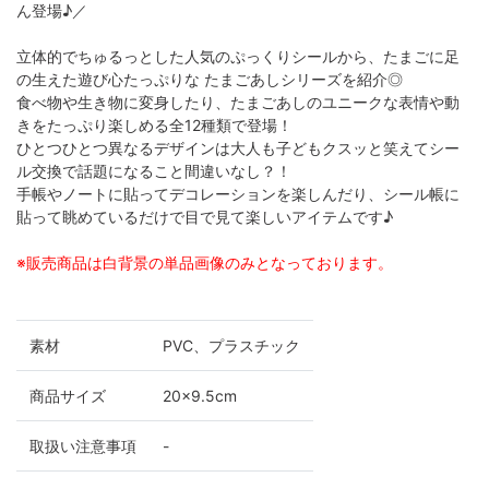
ん登場♪／
立体的でちゅるっとした人気のぷっくりシールから、たまごに足
の生えた遊び心たっぷりな たまごあしシリーズを紹介◎
食べ物や生き物に変身したり、たまごあしのユニークな表情や動
きをたっぷり楽しめる全12種類で登場！
ひとつひとつ異なるデザインは大人も子どもクスッと笑えてシー
ル交換で話題になること間違いなし？！
手帳やノートに貼ってデコレーションを楽しんだり、シール帳に
貼って眺めているだけで目で見て楽しいアイテムです♪
※販売商品は白背景の単品画像のみとなっております。
素材
PVC、プラスチック
商品サイズ
20×9.5cm
取扱い注意事項
-