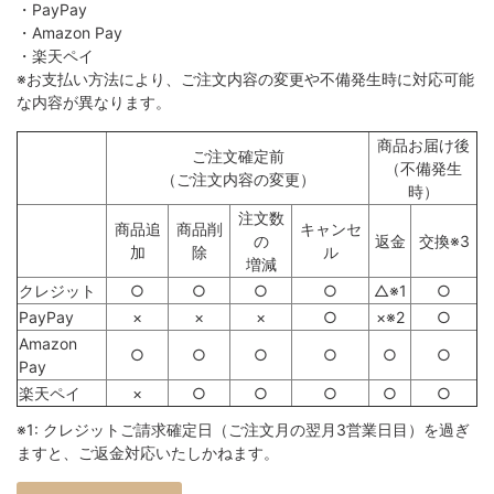
・PayPay
・Amazon Pay
・楽天ペイ
※お支払い方法により、ご注文内容の変更や不備発生時に対応可能
な内容が異なります。
商品お届け後
ご注文確定前
（不備発生
（ご注文内容の変更）
時）
注文数
商品追
商品削
キャンセ
の
返金
交換※3
加
除
ル
増減
クレジット
○
○
○
○
△※1
○
PayPay
×
×
×
○
×※2
○
Amazon
○
○
○
○
○
○
Pay
楽天ペイ
×
○
○
○
○
○
※1: クレジットご請求確定日（ご注文月の翌月3営業日目）を過ぎ
ますと、ご返金対応いたしかねます。