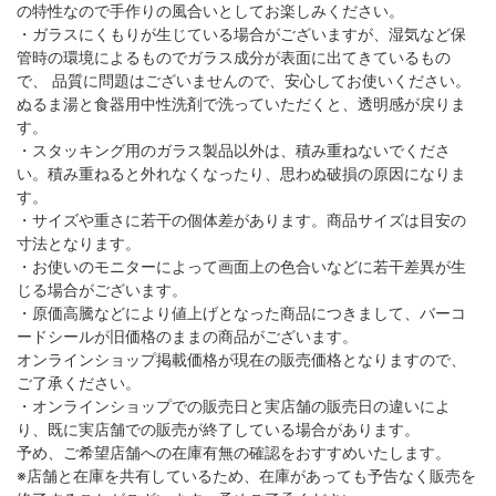
の特性なので手作りの風合いとしてお楽しみください。
・ガラスにくもりが生じている場合がございますが、湿気など保
管時の環境によるものでガラス成分が表面に出てきているもの
で、 品質に問題はございませんので、安心してお使いください。
ぬるま湯と食器用中性洗剤で洗っていただくと、透明感が戻りま
す。
・スタッキング用のガラス製品以外は、積み重ねないでくださ
い。積み重ねると外れなくなったり、思わぬ破損の原因になりま
す。
・サイズや重さに若干の個体差があります。商品サイズは目安の
寸法となります。
・お使いのモニターによって画面上の色合いなどに若干差異が生
じる場合がございます。
・原価高騰などにより値上げとなった商品につきまして、バーコ
ードシールが旧価格のままの商品がございます。
オンラインショップ掲載価格が現在の販売価格となりますので、
ご了承ください。
・オンラインショップでの販売日と実店舗の販売日の違いによ
り、既に実店舗での販売が終了している場合があります。
予め、ご希望店舗への在庫有無の確認をおすすめいたします。
※店舗と在庫を共有しているため、在庫があっても予告なく販売を