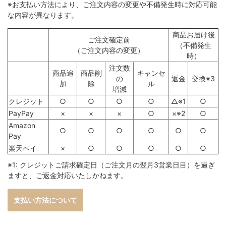
※お支払い方法により、ご注文内容の変更や不備発生時に対応可能
な内容が異なります。
商品お届け後
ご注文確定前
（不備発生
（ご注文内容の変更）
時）
注文数
商品追
商品削
キャンセ
の
返金
交換※3
加
除
ル
増減
クレジット
○
○
○
○
△※1
○
PayPay
×
×
×
○
×※2
○
Amazon
○
○
○
○
○
○
Pay
楽天ペイ
×
○
○
○
○
○
※1: クレジットご請求確定日（ご注文月の翌月3営業日目）を過ぎ
ますと、ご返金対応いたしかねます。
支払い方法について