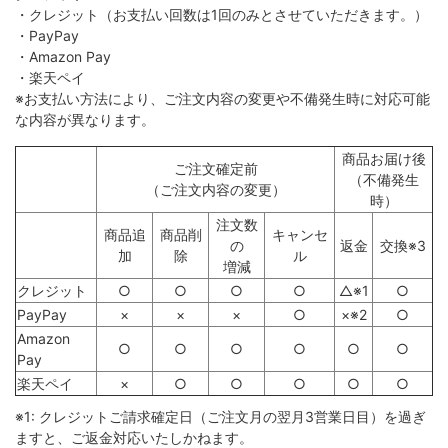
・クレジット（お支払い回数は1回のみとさせていただきます。）
・PayPay
・Amazon Pay
・楽天ペイ
※お支払い方法により、ご注文内容の変更や不備発生時に対応可能
な内容が異なります。
商品お届け後
ご注文確定前
（不備発生
（ご注文内容の変更）
時）
注文数
商品追
商品削
キャンセ
の
返金
交換※3
加
除
ル
増減
クレジット
○
○
○
○
△※1
○
PayPay
×
×
×
○
×※2
○
Amazon
○
○
○
○
○
○
Pay
楽天ペイ
×
○
○
○
○
○
※1: クレジットご請求確定日（ご注文月の翌月3営業日目）を過ぎ
ますと、ご返金対応いたしかねます。