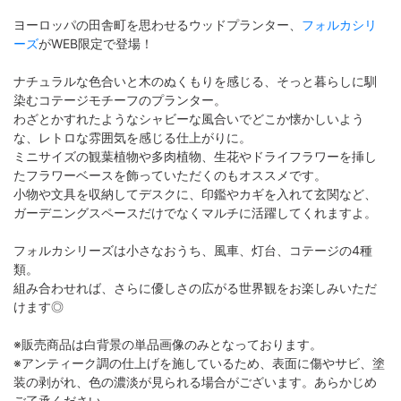
ヨーロッパの田舎町を思わせるウッドプランター、
フォルカシリ
ーズ
がWEB限定で登場！
ナチュラルな色合いと木のぬくもりを感じる、そっと暮らしに馴
染むコテージモチーフのプランター。
わざとかすれたようなシャビーな風合いでどこか懐かしいよう
な、レトロな雰囲気を感じる仕上がりに。
ミニサイズの観葉植物や多肉植物、生花やドライフラワーを挿し
たフラワーベースを飾っていただくのもオススメです。
小物や文具を収納してデスクに、印鑑やカギを入れて玄関など、
ガーデニングスペースだけでなくマルチに活躍してくれますよ。
フォルカシリーズは小さなおうち、風車、灯台、コテージの4種
類。
組み合わせれば、さらに優しさの広がる世界観をお楽しみいただ
けます◎
※販売商品は白背景の単品画像のみとなっております。
※アンティーク調の仕上げを施しているため、表面に傷やサビ、塗
装の剥がれ、色の濃淡が見られる場合がございます。あらかじめ
ご了承ください。