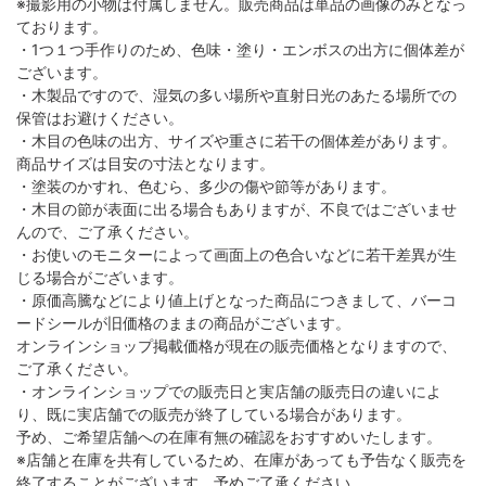
※撮影用の小物は付属しません。販売商品は単品の画像のみとなっ
ております。
・1つ１つ手作りのため、色味・塗り・エンボスの出方に個体差が
ございます。
・木製品ですので、湿気の多い場所や直射日光のあたる場所での
保管はお避けください。
・木目の色味の出方、サイズや重さに若干の個体差があります。
商品サイズは目安の寸法となります。
・塗装のかすれ、色むら、多少の傷や節等があります。
・木目の節が表面に出る場合もありますが、不良ではございませ
んので、ご了承ください。
・お使いのモニターによって画面上の色合いなどに若干差異が生
じる場合がございます。
・原価高騰などにより値上げとなった商品につきまして、バーコ
ードシールが旧価格のままの商品がございます。
オンラインショップ掲載価格が現在の販売価格となりますので、
ご了承ください。
・オンラインショップでの販売日と実店舗の販売日の違いによ
り、既に実店舗での販売が終了している場合があります。
予め、ご希望店舗への在庫有無の確認をおすすめいたします。
※店舗と在庫を共有しているため、在庫があっても予告なく販売を
終了することがございます。予めご了承ください。