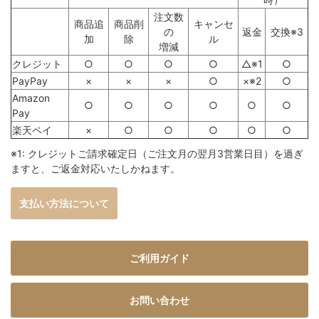
注文数
商品追
商品削
キャンセ
の
返金
交換※3
加
除
ル
増減
クレジット
○
○
○
○
△※1
○
PayPay
×
×
×
○
×※2
○
Amazon
○
○
○
○
○
○
Pay
楽天ペイ
×
○
○
○
○
○
※1: クレジットご請求確定日（ご注文月の翌月3営業日目）を過ぎ
ますと、ご返金対応いたしかねます。
支払い方法について
ご利用ガイド
お問い合わせ