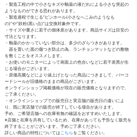
・製造工程の中で小さなキズや釉薬の液だれによる小さな突起の
ようなものができる恐れがあります。
・製造過程で生じる”ピンホール(小さなへこみのようなも
の)"や"鉄粉(黒い点)"は交換対象外です。
・サイズや重さに若干の個体差があります。商品サイズは目安の
寸法となります。
・釉薬のかかっていない部分は、多少のざらつきがあります。
器を置いた面の傷つき防止の為、ランチョンマットなどの敷物
を敷くことをオススメします。
・お使いのモニターによって画面上の色合いなどに若干差異が生
じる場合がございます。
・原価高騰などにより値上げとなった商品につきまして、バーコ
ードシールが旧価格のままの商品がございます。
オンラインショップ掲載価格が現在の販売価格となりますので、
ご了承ください。
・オンラインショップでの販売日と実店舗の販売日の違いによ
り、既に実店舗での販売が終了している場合があります。
予め、ご希望店舗への在庫有無の確認をおすすめいたします。
※店舗と在庫を共有しているため、在庫があっても予告なく販売を
終了することがございます。予めご了承ください。
詳しい商品の特性については
こちら
をご覧ください。