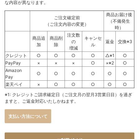
な内容が異なります。
商品お届け後
ご注文確定前
（不備発生
（ご注文内容の変更）
時）
注文数
商品追
商品削
キャンセ
の
返金
交換※3
加
除
ル
増減
クレジット
○
○
○
○
△※1
○
PayPay
×
×
×
○
×※2
○
Amazon
○
○
○
○
○
○
Pay
楽天ペイ
×
○
○
○
○
○
※1: クレジットご請求確定日（ご注文月の翌月3営業日目）を過ぎ
ますと、ご返金対応いたしかねます。
支払い方法について