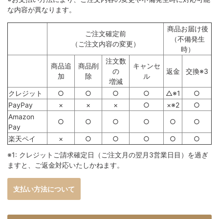
な内容が異なります。
商品お届け後
ご注文確定前
（不備発生
（ご注文内容の変更）
時）
注文数
商品追
商品削
キャンセ
の
返金
交換※3
加
除
ル
増減
クレジット
○
○
○
○
△※1
○
PayPay
×
×
×
○
×※2
○
Amazon
○
○
○
○
○
○
Pay
楽天ペイ
×
○
○
○
○
○
※1: クレジットご請求確定日（ご注文月の翌月3営業日目）を過ぎ
ますと、ご返金対応いたしかねます。
支払い方法について