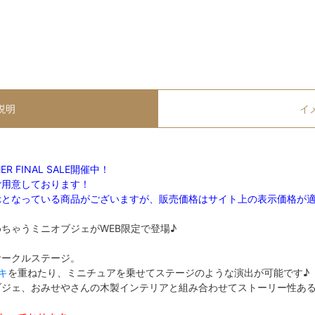
説明
イ
R FINAL SALE開催中！
ご用意しております！
示となっている商品がございますが、販売価格はサイト上の表示価格が
ちゃうミニオブジェがWEB限定で登場♪
サークルステージ。
キ
を重ねたり、ミニチュアを乗せてステージのような演出が可能です♪
ブジェ、おみせやさんの木製インテリアと組み合わせてストーリー性あ