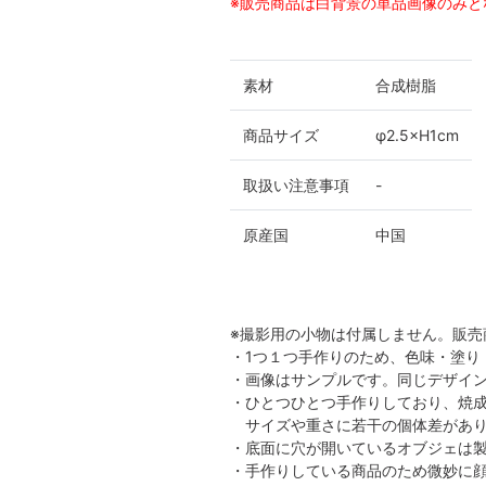
※販売商品は白背景の単品画像のみと
素材
合成樹脂
商品サイズ
φ2.5×H1cm
取扱い注意事項
-
原産国
中国
※撮影用の小物は付属しません。販売
・1つ１つ手作りのため、色味・塗り
・画像はサンプルです。同じデザイ
・ひとつひとつ手作りしており、焼
サイズや重さに若干の個体差があり
・底面に穴が開いているオブジェは
・手作りしている商品のため微妙に