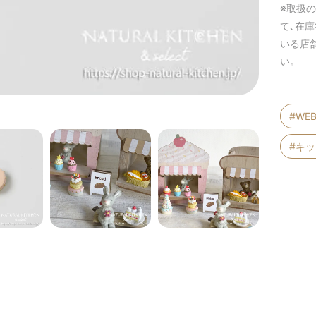
※取扱
て､在
いる店
い。
#WE
#キ