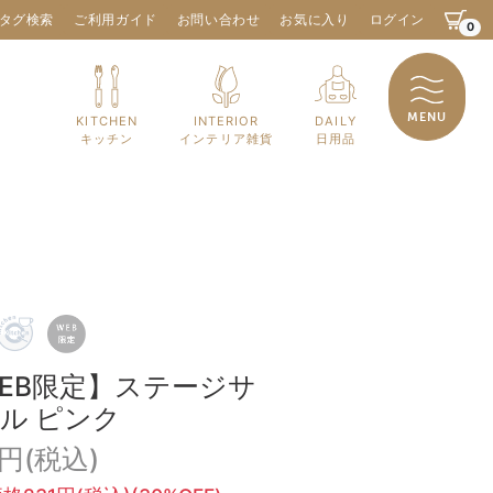
タグ検索
ご利用ガイド
お問い合わせ
お気に入り
ログイン
0
MENU
KITCHEN
INTERIOR
DAILY
キッチン
インテリア雑貨
日用品
EB限定】ステージサ
ル ピンク
0円(税込)