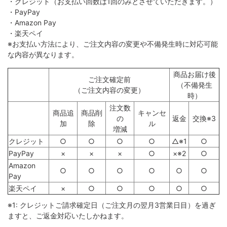
・クレジット（お支払い回数は1回のみとさせていただきます。）
・PayPay
・Amazon Pay
・楽天ペイ
※お支払い方法により、ご注文内容の変更や不備発生時に対応可能
な内容が異なります。
商品お届け後
ご注文確定前
（不備発生
（ご注文内容の変更）
時）
注文数
商品追
商品削
キャンセ
の
返金
交換※3
加
除
ル
増減
クレジット
○
○
○
○
△※1
○
PayPay
×
×
×
○
×※2
○
Amazon
○
○
○
○
○
○
Pay
楽天ペイ
×
○
○
○
○
○
※1: クレジットご請求確定日（ご注文月の翌月3営業日目）を過ぎ
ますと、ご返金対応いたしかねます。