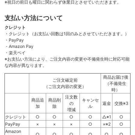
※祝日の前日も曜日に関わらず休業日とさせていただきます。
支払い方法について
クレジット
・クレジット（お支払い回数は1回のみとさせていただきます。）
・PayPay
・Amazon Pay
・楽天ペイ
※お支払い方法により、ご注文内容の変更や不備発生時に対応可能
な内容が異なります。
商品お届け後
ご注文確定前
（不備発生
（ご注文内容の変更）
時）
注文数
商品追
商品削
キャンセ
の
返金
交換※3
加
除
ル
増減
クレジット
○
○
○
○
△※1
○
PayPay
×
×
×
○
×※2
○
Amazon
○
○
○
○
○
○