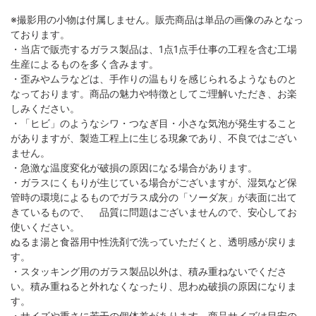
※撮影用の小物は付属しません。販売商品は単品の画像のみとなっ
ております。
・当店で販売するガラス製品は、1点1点手仕事の工程を含む工場
生産によるものを多く含みます。
・歪みやムラなどは、手作りの温もりを感じられるようなものと
なっております。商品の魅力や特徴としてご理解いただき、お楽
しみください。
・「ヒビ」のようなシワ・つなぎ目・小さな気泡が発生すること
がありますが、製造工程上に生じる現象であり、不良ではござい
ません。
・急激な温度変化が破損の原因になる場合があります。
・ガラスにくもりが生じている場合がございますが、湿気など保
管時の環境によるものでガラス成分の「ソーダ灰」が表面に出て
きているもので、 品質に問題はございませんので、安心してお
使いください。
ぬるま湯と食器用中性洗剤で洗っていただくと、透明感が戻りま
す。
・スタッキング用のガラス製品以外は、積み重ねないでくださ
い。積み重ねると外れなくなったり、思わぬ破損の原因になりま
す。
・サイズや重さに若干の個体差があります。商品サイズは目安の