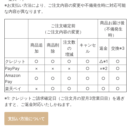
※お支払い方法により、ご注文内容の変更や不備発生時に対応可能
な内容が異なります。
商品お届け後
ご注文確定前
（不備発生
（ご注文内容の変更）
時）
注文数
商品追
商品削
キャンセ
の
返金
交換※3
加
除
ル
増減
クレジット
○
○
○
○
△※1
○
PayPay
×
×
×
○
×※2
○
Amazon
○
○
○
○
○
○
Pay
楽天ペイ
×
○
○
○
○
○
※1: クレジットご請求確定日（ご注文月の翌月3営業日目）を過ぎ
ますと、ご返金対応いたしかねます。
支払い方法について