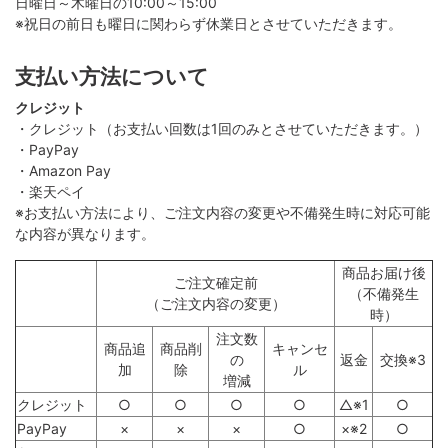
日曜日～木曜日の10:00～15:00
※祝日の前日も曜日に関わらず休業日とさせていただきます。
支払い方法について
クレジット
・クレジット（お支払い回数は1回のみとさせていただきます。）
・PayPay
・Amazon Pay
・楽天ペイ
※お支払い方法により、ご注文内容の変更や不備発生時に対応可能
な内容が異なります。
商品お届け後
ご注文確定前
（不備発生
（ご注文内容の変更）
時）
注文数
商品追
商品削
キャンセ
の
返金
交換※3
加
除
ル
増減
クレジット
○
○
○
○
△※1
○
PayPay
×
×
×
○
×※2
○