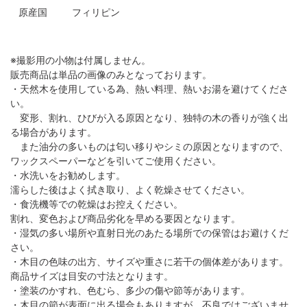
原産国
フィリピン
※撮影用の小物は付属しません。
販売商品は単品の画像のみとなっております。
・天然木を使用している為、熱い料理、熱いお湯を避けてくださ
い。
変形、割れ、ひびが入る原因となり、独特の木の香りが強く出
る場合があります。
また油分の多いものは匂い移りやシミの原因となりますので、
ワックスペーパーなどを引いてご使用ください。
・水洗いをお勧めします。
濡らした後はよく拭き取り、よく乾燥させてください。
・食洗機等での乾燥はお控えください。
割れ、変色および商品劣化を早める要因となります。
・湿気の多い場所や直射日光のあたる場所での保管はお避けくだ
さい。
・木目の色味の出方、サイズや重さに若干の個体差があります。
商品サイズは目安の寸法となります。
・塗装のかすれ、色むら、多少の傷や節等があります。
・木目の節が表面に出る場合もありますが、不良ではございませ