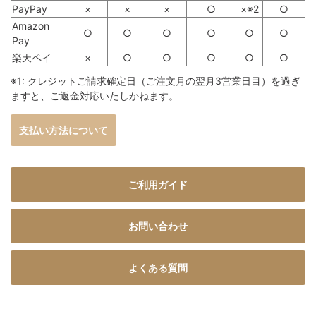
PayPay
×
×
×
○
×※2
○
Amazon
○
○
○
○
○
○
Pay
楽天ペイ
×
○
○
○
○
○
※1: クレジットご請求確定日（ご注文月の翌月3営業日目）を過ぎ
ますと、ご返金対応いたしかねます。
支払い方法について
ご利用ガイド
お問い合わせ
よくある質問