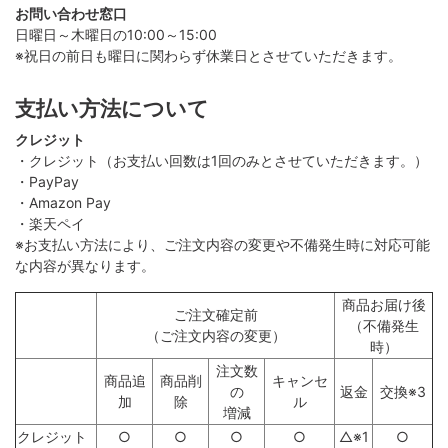
お問い合わせ窓口
日曜日～木曜日の10:00～15:00
※祝日の前日も曜日に関わらず休業日とさせていただきます。
支払い方法について
クレジット
・クレジット（お支払い回数は1回のみとさせていただきます。）
・PayPay
・Amazon Pay
・楽天ペイ
※お支払い方法により、ご注文内容の変更や不備発生時に対応可能
な内容が異なります。
商品お届け後
ご注文確定前
（不備発生
（ご注文内容の変更）
時）
注文数
商品追
商品削
キャンセ
の
返金
交換※3
加
除
ル
増減
クレジット
○
○
○
○
△※1
○