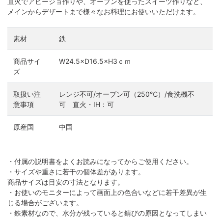
直火でアヒージョ作りや、オーブンを使ったスイーツ作りなど、
メインからデザートまで様々なお料理にお使いいただけます。
素材
鉄
商品サイ
W24.5×D16.5×H3ｃｍ
ズ
取扱い注
レンジ不可/オーブン可（250℃）/食洗機不
意事項
可 直火・IH：可
原産国
中国
・付属の説明書をよくお読みになってからご使用ください。
・サイズや重さに若干の個体差があります。
商品サイズは目安の寸法となります。
・お使いのモニターによって画面上の色合いなどに若干差異が生
じる場合がございます。
・鉄素材なので、水分が残っていると錆びの原因となってしまい