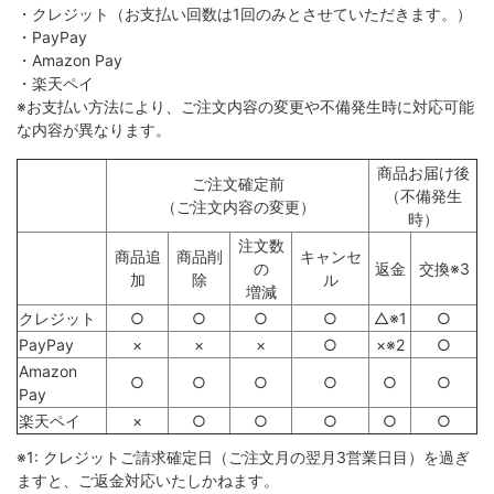
・クレジット（お支払い回数は1回のみとさせていただきます。）
・PayPay
・Amazon Pay
・楽天ペイ
※お支払い方法により、ご注文内容の変更や不備発生時に対応可能
な内容が異なります。
商品お届け後
ご注文確定前
（不備発生
（ご注文内容の変更）
時）
注文数
商品追
商品削
キャンセ
の
返金
交換※3
加
除
ル
増減
クレジット
○
○
○
○
△※1
○
PayPay
×
×
×
○
×※2
○
Amazon
○
○
○
○
○
○
Pay
楽天ペイ
×
○
○
○
○
○
※1: クレジットご請求確定日（ご注文月の翌月3営業日目）を過ぎ
ますと、ご返金対応いたしかねます。