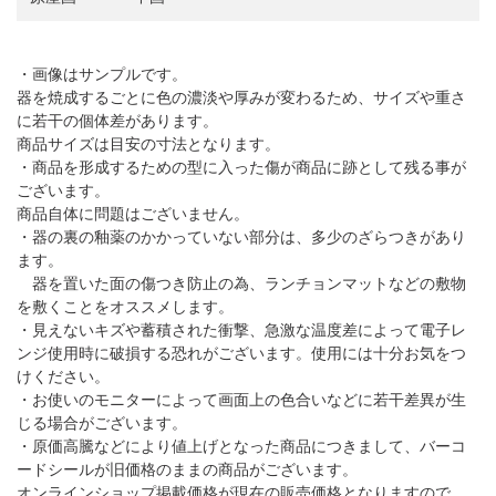
・画像はサンプルです。
器を焼成するごとに色の濃淡や厚みが変わるため、サイズや重さ
に若干の個体差があります。
商品サイズは目安の寸法となります。
・商品を形成するための型に入った傷が商品に跡として残る事が
ございます。
商品自体に問題はございません。
・器の裏の釉薬のかかっていない部分は、多少のざらつきがあり
ます。
器を置いた面の傷つき防止の為、ランチョンマットなどの敷物
を敷くことをオススメします。
・見えないキズや蓄積された衝撃、急激な温度差によって電子レ
ンジ使用時に破損する恐れがございます。使用には十分お気をつ
けください。
・お使いのモニターによって画面上の色合いなどに若干差異が生
じる場合がございます。
・原価高騰などにより値上げとなった商品につきまして、バーコ
ードシールが旧価格のままの商品がございます。
オンラインショップ掲載価格が現在の販売価格となりますので、