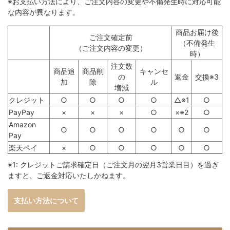
※お支払い方法により、ご注文内容の変更や不備発生時に対応可能
な内容が異なります。
商品お届け後
ご注文確定前
（不備発生
（ご注文内容の変更）
時）
注文数
商品追
商品削
キャンセ
の
返金
交換※3
加
除
ル
増減
クレジット
○
○
○
○
△※1
○
PayPay
×
×
×
○
×※2
○
Amazon
○
○
○
○
○
○
Pay
楽天ペイ
×
○
○
○
○
○
※1: クレジットご請求確定日（ご注文月の翌月3営業日目）を過ぎ
ますと、ご返金対応いたしかねます。
支払い方法について