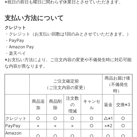
※祝日の前日も曜日に関わらず休業日とさせていただきます。
支払い方法について
クレジット
・クレジット（お支払い回数は1回のみとさせていただきます。）
・PayPay
・Amazon Pay
・楽天ペイ
※お支払い方法により、ご注文内容の変更や不備発生時に対応可能
な内容が異なります。
商品お届け後
ご注文確定前
（不備発生
（ご注文内容の変更）
時）
注文数
商品追
商品削
キャンセ
の
返金
交換※3
加
除
ル
増減
クレジット
○
○
○
○
△※1
○
PayPay
×
×
×
○
×※2
○
Amazon
○
○
○
○
○
○