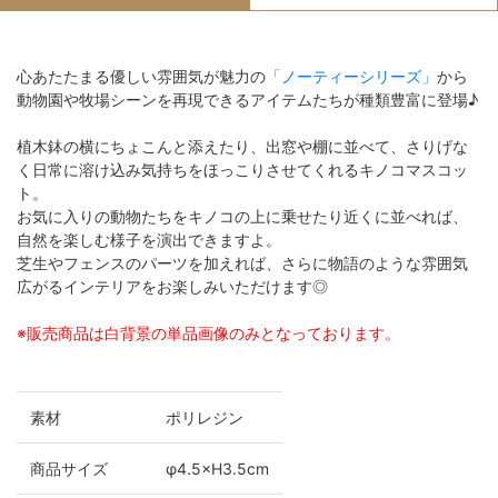
心あたたまる優しい雰囲気が魅力の
「ノーティーシリーズ」
から
動物園や牧場シーンを再現できるアイテムたちが種類豊富に登場♪
植木鉢の横にちょこんと添えたり、出窓や棚に並べて、さりげな
く日常に溶け込み気持ちをほっこりさせてくれるキノコマスコッ
ト。
お気に入りの動物たちをキノコの上に乗せたり近くに並べれば、
自然を楽しむ様子を演出できますよ。
芝生やフェンスのパーツを加えれば、さらに物語のような雰囲気
広がるインテリアをお楽しみいただけます◎
※販売商品は白背景の単品画像のみとなっております。
素材
ポリレジン
商品サイズ
φ4.5×H3.5cm