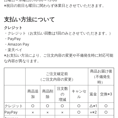
※祝日の前日も曜日に関わらず休業日とさせていただきます。
支払い方法について
クレジット
・クレジット（お支払い回数は1回のみとさせていただきます。）
・PayPay
・Amazon Pay
・楽天ペイ
※お支払い方法により、ご注文内容の変更や不備発生時に対応可能
な内容が異なります。
商品お届け後
ご注文確定前
（不備発生
（ご注文内容の変更）
時）
注文数
商品追
商品削
キャンセ
の
返金
交換※3
加
除
ル
増減
クレジット
○
○
○
○
△※1
○
PayPay
×
×
×
○
×※2
○