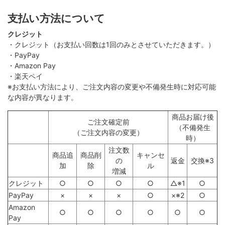
支払い方法について
クレジット
・クレジット（お支払い回数は1回のみとさせていただきます。）
・PayPay
・Amazon Pay
・楽天ペイ
※お支払い方法により、ご注文内容の変更や不備発生時に対応可能
な内容が異なります。
商品お届け後
ご注文確定前
（不備発生
（ご注文内容の変更）
時）
注文数
商品追
商品削
キャンセ
の
返金
交換※3
加
除
ル
増減
クレジット
○
○
○
○
△※1
○
PayPay
×
×
×
○
×※2
○
Amazon
○
○
○
○
○
○
Pay