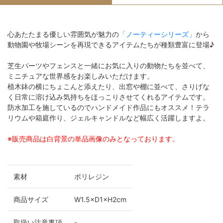
心あたたまる優しい雰囲気が魅力の
「ノーティーシリーズ」
から
動物園や牧場シーンを再現できるアイテムたちが種類豊富に登場♪
芝生パーツやフェンスと一緒にお気に入りの動物たちを並べて、
ミニチュアな世界感をお楽しみいただけます。
植木鉢の横にちょこんと添えたり、出窓や棚に並べて、さりげな
く日常に溶け込み気持ちをほっこりさせてくれるアイテムです。
防水加工を施しているのでハンドメイド作品にもオススメ！テラ
リウムや箱庭作り、ジェルキャンドルなど幅広く活躍しますよ。
※販売商品は白背景の単品画像のみとなっております。
素材
ポリレジン
商品サイズ
W1.5×D1×H2cm
取扱い注意事項
-