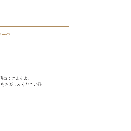
メージ
演出できますよ。
アをお楽しみください◎