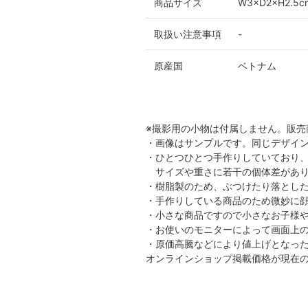
商品サイズ
W3×D2×H2.5c
取扱い注意事項
-
原産国
ベトナム
※撮影用の小物は付属しません。販売
・画像はサンプルです。同じデザイ
・ひとつひとつ手作りしていており
サイズや重さに若干の個体差があり
・樹脂製のため、ぶつけたり落とし
・手作りしている商品のため微妙に
・小さな商品ですので小さなお子様
・お使いのモニターによって画面上
・原価高騰などにより値上げとなっ
オンラインショップ掲載価格が現在