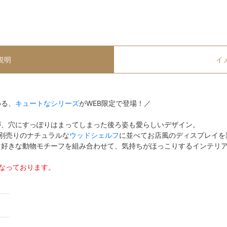
説明
イ
める、
キュートなシリーズ
がWEB限定で登場！／
が、穴にすっぽりはまってしまった後ろ姿も愛らしいデザイン。
別売りのナチュラルな
ウッドシェルフ
に並べてお店風のディスプレイを
ツ好きな動物モチーフを組み合わせて、気持ちがほっこりするインテリ
なっております。