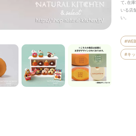
て､在
いる店
い。
#WE
#キ