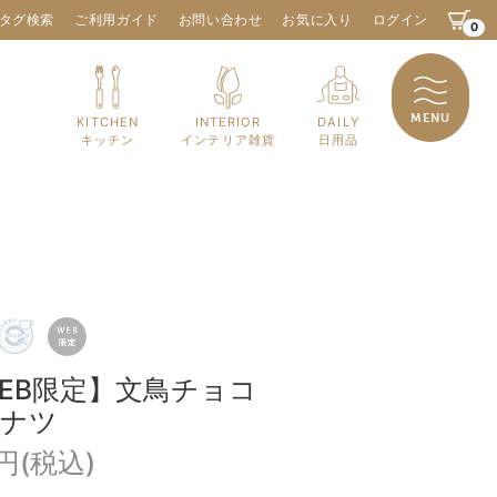
タグ検索
ご利用ガイド
お問い合わせ
お気に入り
ログイン
0
MENU
KITCHEN
INTERIOR
DAILY
キッチン
インテリア雑貨
日用品
EB限定】文鳥チョコ
ーナツ
0円(税込)