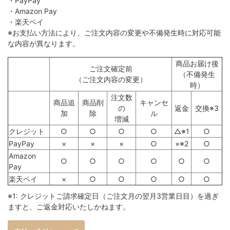
・PayPay
・Amazon Pay
・楽天ペイ
※お支払い方法により、ご注文内容の変更や不備発生時に対応可能
な内容が異なります。
商品お届け後
ご注文確定前
（不備発生
（ご注文内容の変更）
時）
注文数
商品追
商品削
キャンセ
の
返金
交換※3
加
除
ル
増減
クレジット
○
○
○
○
△※1
○
PayPay
×
×
×
○
×※2
○
Amazon
○
○
○
○
○
○
Pay
楽天ペイ
×
○
○
○
○
○
※1: クレジットご請求確定日（ご注文月の翌月3営業日目）を過ぎ
ますと、ご返金対応いたしかねます。