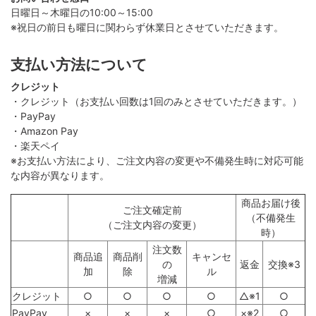
日曜日～木曜日の10:00～15:00
※祝日の前日も曜日に関わらず休業日とさせていただきます。
支払い方法について
クレジット
・クレジット（お支払い回数は1回のみとさせていただきます。）
・PayPay
・Amazon Pay
・楽天ペイ
※お支払い方法により、ご注文内容の変更や不備発生時に対応可能
な内容が異なります。
商品お届け後
ご注文確定前
（不備発生
（ご注文内容の変更）
時）
注文数
商品追
商品削
キャンセ
の
返金
交換※3
加
除
ル
増減
クレジット
○
○
○
○
△※1
○
PayPay
×
×
×
○
×※2
○