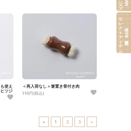
セレクトアイテム
【WEB限定】
ても使え
＜再入荷なし＞箸置き骨付き肉
こヒツジ
110円(税込)
«
1
2
3
»