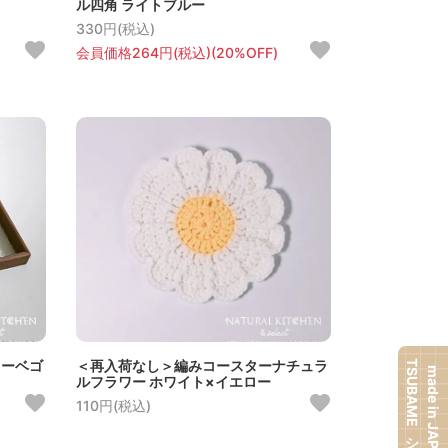
ル四角 ライトブルー
330円(税込)
会員価格264円(税込)(20%OFF)
レーベゴ
＜再入荷なし＞編みコースターナチュラ
TSUBAMEシリーズ
made in JAPAN
ルフラワー ホワイト×イエロー
110円(税込)