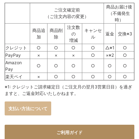
商品お届け後
ご注文確定前
（不備発生
（ご注文内容の変更）
時）
注文数
商品追
商品削
キャンセ
の
返金
交換※3
加
除
ル
増減
クレジット
○
○
○
○
△※1
○
PayPay
×
×
×
○
×※2
○
Amazon
○
○
○
○
○
○
Pay
楽天ペイ
×
○
○
○
○
○
※1: クレジットご請求確定日（ご注文月の翌月3営業日目）を過ぎ
ますと、ご返金対応いたしかねます。
支払い方法について
ご利用ガイド