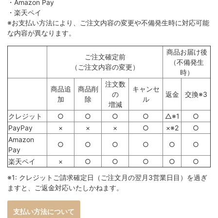
・Amazon Pay
・楽天ペイ
※お支払い方法により、ご注文内容の変更や不備発生時に対応可能
な内容が異なります。
商品お届け後
ご注文確定前
（不備発生
（ご注文内容の変更）
時）
注文数
商品追
商品削
キャンセ
の
返金
交換※3
加
除
ル
増減
クレジット
○
○
○
○
△※1
○
PayPay
×
×
×
○
×※2
○
Amazon
○
○
○
○
○
○
Pay
楽天ペイ
×
○
○
○
○
○
※1: クレジットご請求確定日（ご注文月の翌月3営業日目）を過ぎ
ますと、ご返金対応いたしかねます。
支払い方法について