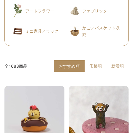
アートフラワー
ファブリック
かご／バスケット収
ミニ家具／ラック
納
価格順
新着順
全: 683商品
おすすめ順