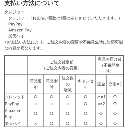
支払い方法について
クレジット
・クレジット（お支払い回数は1回のみとさせていただきます。）
・PayPay
・Amazon Pay
・楽天ペイ
※お支払い方法により、ご注文内容の変更や不備発生時に対応可能
な内容が異なります。
商品お届け後
ご注文確定前
（不備発生
（ご注文内容の変更）
時）
注文数
商品追
商品削
キャンセ
の
返金
交換※3
加
除
ル
増減
クレジット
○
○
○
○
△※1
○
PayPay
×
×
×
○
×※2
○
Amazon
○
○
○
○
○
○
Pay
楽天ペイ
×
○
○
○
○
○