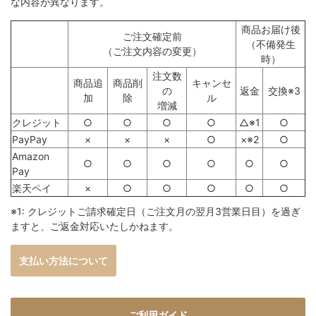
な内容が異なります。
商品お届け後
ご注文確定前
（不備発生
（ご注文内容の変更）
時）
注文数
商品追
商品削
キャンセ
の
返金
交換※3
加
除
ル
増減
クレジット
○
○
○
○
△※1
○
PayPay
×
×
×
○
×※2
○
Amazon
○
○
○
○
○
○
Pay
楽天ペイ
×
○
○
○
○
○
※1: クレジットご請求確定日（ご注文月の翌月3営業日目）を過ぎ
ますと、ご返金対応いたしかねます。
支払い方法について
ご利用ガイド