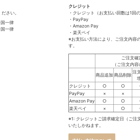
クレジット
ください。
・クレジット（お支払い回数は1回
・PayPay
全国一律
・Amazon Pay
全国一律
・楽天ペイ
）
※お支払い方法により、ご注文内容
す。
ご注文確
（ご注文内容
注
商品追加
商品削除
クレジット
○
○
PayPay
×
×
Amazon Pay
○
○
楽天ペイ
×
○
※1: クレジットご請求確定日（ご
いたしかねます。