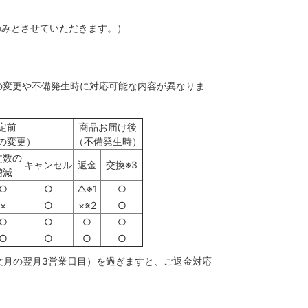
のみとさせていただきます。）
の変更や不備発生時に対応可能な内容が異なりま
定前
商品お届け後
の変更）
（不備発生時）
文数の
キャンセル
返金
交換※3
増減
○
○
△※1
○
×
○
×※2
○
○
○
○
○
○
○
○
○
注文月の翌月3営業日目）を過ぎますと、ご返金対応