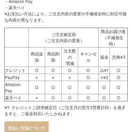
・Amazon Pay
・楽天ペイ
※お支払い方法により、ご注文内容の変更や不備発生時に対応可能
な内容が異なります。
商品お届け後
ご注文確定前
（不備発生
（ご注文内容の変更）
時）
注文数
商品追
商品削
キャンセ
の
返金
交換※3
加
除
ル
増減
クレジット
○
○
○
○
△※1
○
PayPay
×
×
×
○
×※2
○
Amazon
○
○
○
○
○
○
Pay
楽天ペイ
×
○
○
○
○
○
※1: クレジットご請求確定日（ご注文月の翌月3営業日目）を過ぎ
ますと、ご返金対応いたしかねます。
支払い方法について