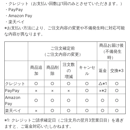
・クレジット（お支払い回数は1回のみとさせていただきます。）
・PayPay
・Amazon Pay
・楽天ペイ
※お支払い方法により、ご注文内容の変更や不備発生時に対応可能
な内容が異なります。
商品お届け後
ご注文確定前
（不備発生
（ご注文内容の変更）
時）
注文数
商品追
商品削
キャンセ
の
返金
交換※3
加
除
ル
増減
クレジット
○
○
○
○
△※1
○
PayPay
×
×
×
○
×※2
○
Amazon
○
○
○
○
○
○
Pay
楽天ペイ
×
○
○
○
○
○
※1: クレジットご請求確定日（ご注文月の翌月3営業日目）を過ぎ
ますと、ご返金対応いたしかねます。